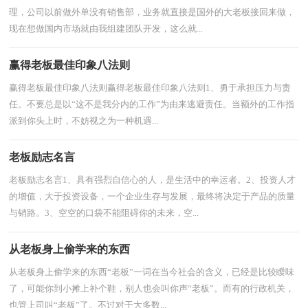
理，公司以前做外单没有销售部，业务就直接是国外的大老板接回来做，
现在想做国内市场就由我组建团队开发，这么就...
赢得老板最佳印象八法则
赢得老板最佳印象八法则赢得老板最佳印象八法则1、勇于承担压力与责
任。不要总是以“这不是我分内的工作”为由来逃避责任。当额外的工作指
派到你头上时，不妨视之为一种机遇...
老板励志名言
老板励志名言1、具有强烈自信心的人，是生活中的幸运者。2、投资人才
的增值，大于投资设备，一个企业生存与发展，最终将决定于产品的质量
与销路。3、空空的口袋不能阻碍你的未来，空...
从老板身上偷学来的东西
从老板身上偷学来的东西“老板”一词在当今社会的含义，已经是比较瞹味
了，可能你到小摊上补个鞋，别人也会叫你声“老板”。而有的行政机关，
也管上司叫“老板”了。不过对于大多数...