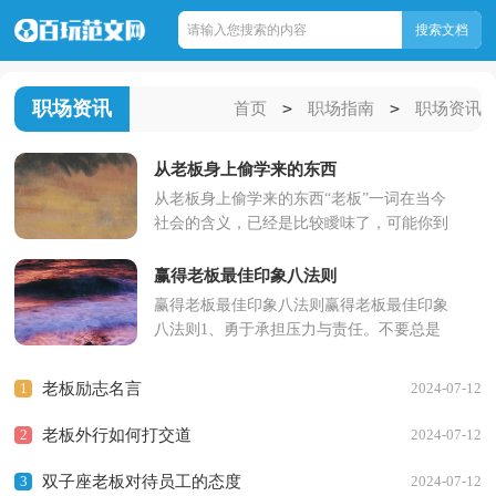
职场资讯
>
>
首页
职场指南
职场资讯
从老板身上偷学来的东西
从老板身上偷学来的东西“老板”一词在当今
社会的含义，已经是比较瞹味了，可能你到
小摊上补个鞋，别人也会叫你声“老板”。而
有的行政机关，也管上...
赢得老板最佳印象八法则
赢得老板最佳印象八法则赢得老板最佳印象
八法则1、勇于承担压力与责任。不要总是
以“这不是我分内的工作”为由来逃避责任。
当额外的工作指...
1
老板励志名言
2024-07-12
2
老板外行如何打交道
2024-07-12
3
双子座老板对待员工的态度
2024-07-12