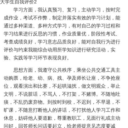
大学生自我评价2
学习方面，我认真预习、复习，主动学习，按时完
成作业，考试不作弊，制定并落实有效的学习计划，能
通过多种渠道、多种方式学习，有对自己的学习过程和
学习结果进行反思的习惯，作业质量优，阶段性考试、
考查成绩良好，学习意志品质良好，能对自我行为进行
评价与约束我能综合动用所学知识进行研究活动，实
验、实践等学习环节表现良好。
思想方面，我遵守公共秩序，乘坐公共交通工具主
动购票，给老、幼、病、残、孕及师长让座，不争抢座
位，观看演出和比赛，不起哄滋扰，做文明观众，举止
文明，不说脏话，不骂人，不打架，不赌博。不随地吐
痰，不乱扔废弃物。到按时到校，不迟到，不早退，不
旷课，不随意打断他人的讲话，不打扰他人学习工作和
休息，妨碍他人要道歉，尊重教职工，见面行礼或主动
问好，回答师长问话要起立，给老师提意见态度要诚